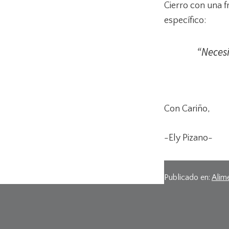
Cierro con una f
específico:
“Necesi
Con Cariño,
-Ely Pizano-
Publicado en:
Alim
Footer