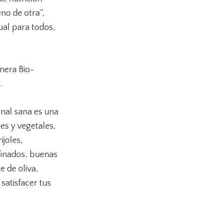
no de otra”,
ual para todos,
nera Bio-
a.
onal sana es una
es y vegetales,
ijoles,
finados, buenas
 de oliva,
satisfacer tus