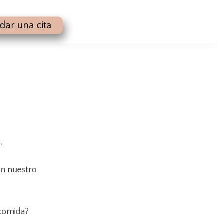
dar una cita
n.
n nuestro
 comida?