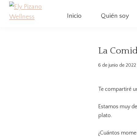
Saltar
Saltar
Saltar
a
al
al
Inicio
Quién soy
la
contenido
pie
Ely
Coach
Pizano
navegación
principal
de
de
Wellness
principal
página
Salud
La Comid
Integrativa
6 de junio de 2022
Te compartiré un
Estamos muy de
plato.
¿Cuántos moment