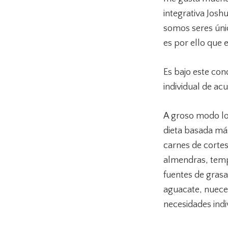
integrativa Josh
somos seres úni
es por ello que 
Es bajo este con
individual de ac
A groso modo lo 
dieta basada más
carnes de cortes
almendras, temp
fuentes de grasa
aguacate, nueces
necesidades indi